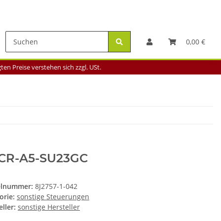
0,00 €
en Preise verstehen sich zzgl. USt.
CR-A5-SU23GC
elnummer:
8J2757-1-042
orie:
sonstige Steuerungen
ller:
sonstige Hersteller