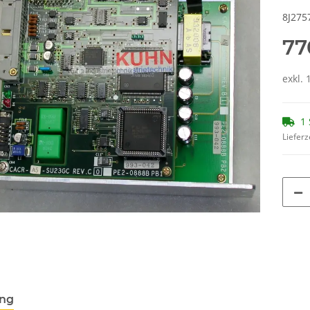
8J275
77
exkl. 
1 
Lieferz
ung