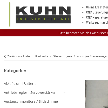
Online Ersatztei
CNC Steuerung
CNC Reparature
Werkzeugmasch
Bitte beachten Sie, das wir aussch
Zurück zur Liste
Startseite
Steuerungen
sonstige Steuerunge
Kategorien
Akku´s und Batterien
Antriebsregler - Servoverstärker
Austauschmonitore / Bildschirme