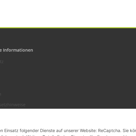
e Informationen
tz
m
setzhinweise
recht
den Einsatz folgender Dienste auf unserer Website: ReCaptcha. Sie k