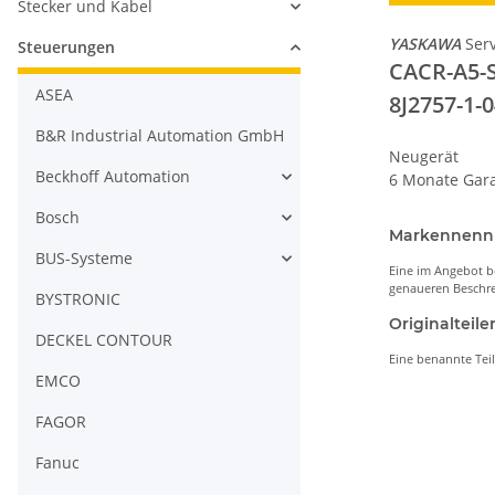
Stecker und Kabel
YASKAWA
Ser
Steuerungen
CACR-A5-
ASEA
8J2757-1-
B&R Industrial Automation GmbH
Neugerät
Beckhoff Automation
6 Monate Gara
Bosch
Markennen
BUS-Systeme
Eine im Angebot b
genaueren Beschre
BYSTRONIC
Originaltei
DECKEL CONTOUR
Eine benannte Tei
EMCO
FAGOR
Fanuc