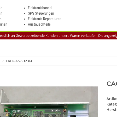
le
Elektronikhandel
en
SPS Steuerungen
n
Elektronik Reparaturen
inen
Austauschteile
liesslich an Gewerbetreibende Kunden unsere Waren verkaufen. Die angezeigt
n
CACR-A5-SU23GC
CA
Artik
Kateg
Herste