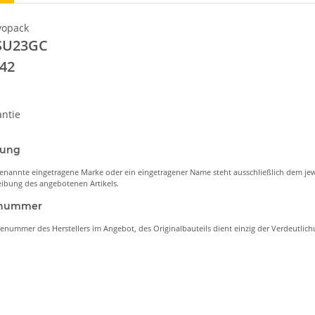
vopack
SU23GC
042
ntie
nung
enannte eingetragene Marke oder ein eingetragener Name steht ausschließlich dem jew
ibung des angebotenen Artikels.
lenummer
lenummer des Herstellers im Angebot, des Originalbauteils dient einzig der Verdeutli