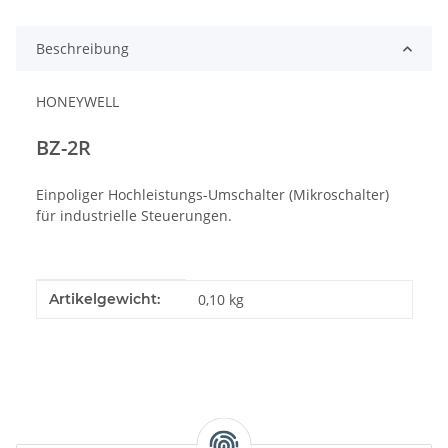
Beschreibung
HONEYWELL
BZ-2R
Einpoliger Hochleistungs-Umschalter (Mikroschalter)
für industrielle Steuerungen.
Produkteigenschaft
Wert
Artikelgewicht:
0,10
kg