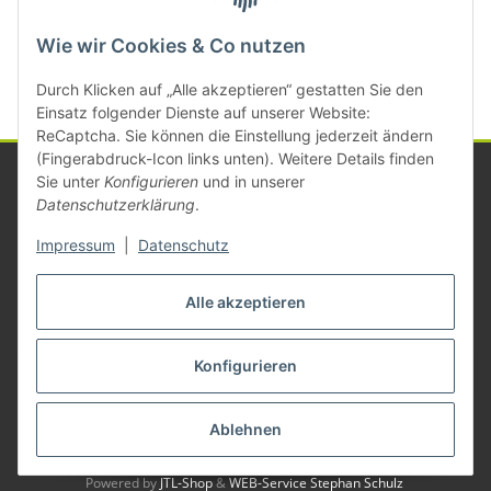
Kategorien
Wie wir Cookies & Co nutzen
Durch Klicken auf „Alle akzeptieren“ gestatten Sie den
Einsatz folgender Dienste auf unserer Website:
ReCaptcha. Sie können die Einstellung jederzeit ändern
(Fingerabdruck-Icon links unten). Weitere Details finden
Sie unter
Konfigurieren
und in unserer
Datenschutzerklärung
.
Informationen
Impressum
|
Datenschutz
Gesetzliche Informationen
Alle akzeptieren
Konfigurieren
Vertrag widerrufen
* Alle Preise zzgl. gesetzlicher USt., zzgl.
Versand
Ablehnen
© Michael Mayer
Besucherzähler: 1381111
Powered by
JTL-Shop
&
WEB-Service Stephan Schulz