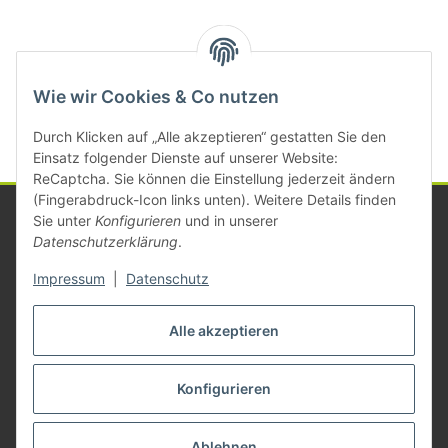
Kategorien
Wie wir Cookies & Co nutzen
Durch Klicken auf „Alle akzeptieren“ gestatten Sie den
Einsatz folgender Dienste auf unserer Website:
ReCaptcha. Sie können die Einstellung jederzeit ändern
(Fingerabdruck-Icon links unten). Weitere Details finden
Sie unter
Konfigurieren
und in unserer
Datenschutzerklärung
.
Informationen
Impressum
|
Datenschutz
Gesetzliche Informationen
Alle akzeptieren
Konfigurieren
Vertrag widerrufen
* Alle Preise zzgl. gesetzlicher USt., zzgl.
Versand
Ablehnen