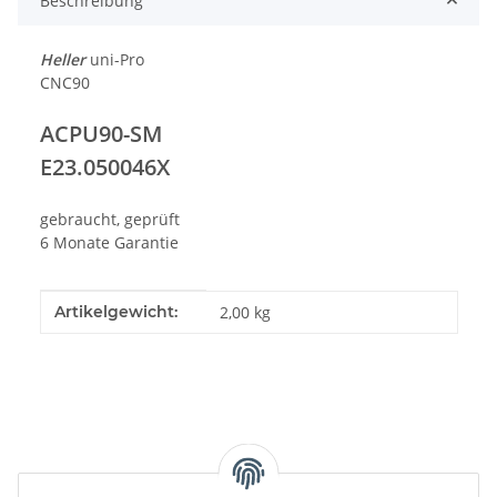
Beschreibung
Heller
uni-Pro
CNC90
ACPU90-SM
E23.050046X
gebraucht, geprüft
6 Monate Garantie
Produkteigenschaft
Wert
Artikelgewicht:
2,00
kg