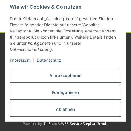
Kategorien
Wie wir Cookies & Co nutzen
Durch Klicken auf „Alle akzeptieren“ gestatten Sie den
Einsatz folgender Dienste auf unserer Website:
ReCaptcha. Sie können die Einstellung jederzeit ändern
(Fingerabdruck-Icon links unten). Weitere Details finden
Sie unter
Konfigurieren
und in unserer
Datenschutzerklärung
.
Informationen
Impressum
|
Datenschutz
Gesetzliche Informationen
Alle akzeptieren
Konfigurieren
Vertrag widerrufen
* Alle Preise zzgl. gesetzlicher USt., zzgl.
Versand
Ablehnen
© Michael Mayer
Besucherzähler: 1385902
Powered by
JTL-Shop
&
WEB-Service Stephan Schulz