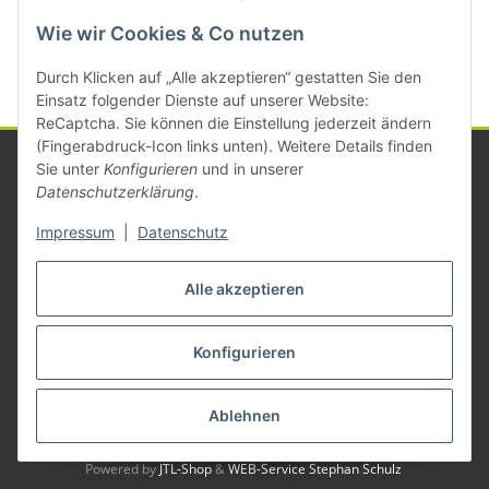
Kategorien
Wie wir Cookies & Co nutzen
Durch Klicken auf „Alle akzeptieren“ gestatten Sie den
Einsatz folgender Dienste auf unserer Website:
ReCaptcha. Sie können die Einstellung jederzeit ändern
(Fingerabdruck-Icon links unten). Weitere Details finden
Sie unter
Konfigurieren
und in unserer
Datenschutzerklärung
.
Informationen
Impressum
|
Datenschutz
Gesetzliche Informationen
Alle akzeptieren
Konfigurieren
Vertrag widerrufen
* Alle Preise zzgl. gesetzlicher USt., zzgl.
Versand
Ablehnen
© Michael Mayer
Besucherzähler: 1386590
Powered by
JTL-Shop
&
WEB-Service Stephan Schulz