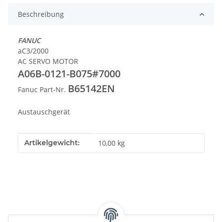
Beschreibung
FANUC
aC3/2000
AC SERVO MOTOR
A06B-0121-B075#7000
B65142EN
Fanuc Part-Nr.
Austauschgerät
Produkteigenschaft
Wert
Artikelgewicht:
10,00
kg