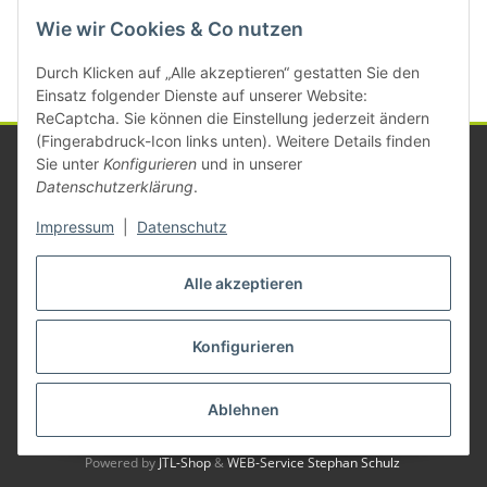
Kategorien
Wie wir Cookies & Co nutzen
Durch Klicken auf „Alle akzeptieren“ gestatten Sie den
Einsatz folgender Dienste auf unserer Website:
ReCaptcha. Sie können die Einstellung jederzeit ändern
(Fingerabdruck-Icon links unten). Weitere Details finden
Sie unter
Konfigurieren
und in unserer
Datenschutzerklärung
.
Informationen
Impressum
|
Datenschutz
Gesetzliche Informationen
Alle akzeptieren
Konfigurieren
Vertrag widerrufen
* Alle Preise zzgl. gesetzlicher USt., zzgl.
Versand
Ablehnen
© Michael Mayer
Besucherzähler: 1387761
Powered by
JTL-Shop
&
WEB-Service Stephan Schulz