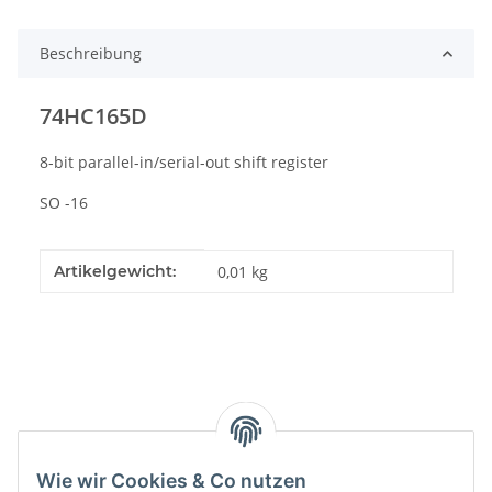
Beschreibung
74HC165D
8-bit parallel-in/serial-out shift register
SO -16
Produkteigenschaft
Wert
Artikelgewicht:
0,01
kg
Kategorien
Wie wir Cookies & Co nutzen