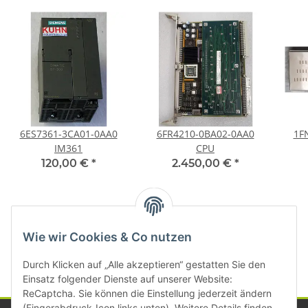
6ES7361-3CA01-0AA0
6FR4210-0BA02-0AA0
1F
IM361
CPU
120,00 €
*
2.450,00 €
*
Kategorien
Wie wir Cookies & Co nutzen
Durch Klicken auf „Alle akzeptieren“ gestatten Sie den
Einsatz folgender Dienste auf unserer Website:
ReCaptcha. Sie können die Einstellung jederzeit ändern
(Fingerabdruck-Icon links unten). Weitere Details finden