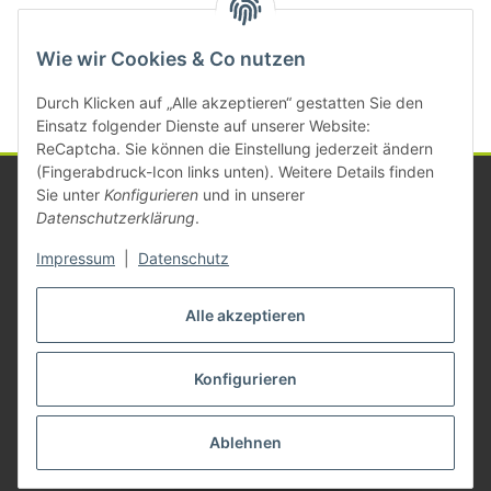
Kategorien
Wie wir Cookies & Co nutzen
Durch Klicken auf „Alle akzeptieren“ gestatten Sie den
Einsatz folgender Dienste auf unserer Website:
ReCaptcha. Sie können die Einstellung jederzeit ändern
(Fingerabdruck-Icon links unten). Weitere Details finden
Sie unter
Konfigurieren
und in unserer
Datenschutzerklärung
.
Informationen
Impressum
|
Datenschutz
Gesetzliche Informationen
Alle akzeptieren
Konfigurieren
Vertrag widerrufen
* Alle Preise zzgl. gesetzlicher USt., zzgl.
Versand
Ablehnen
© Michael Mayer
Besucherzähler: 1384127