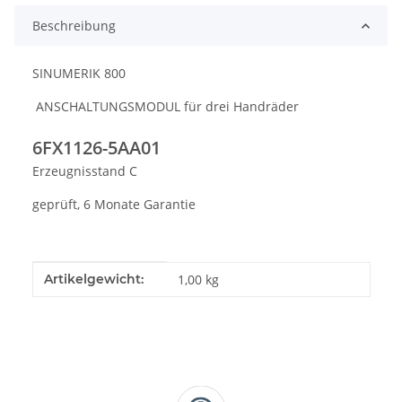
Beschreibung
SINUMERIK 800
ANSCHALTUNGSMODUL für drei Handräder
6FX1126-5AA01
Erzeugnisstand C
geprüft, 6 Monate Garantie
Produkteigenschaft
Wert
Artikelgewicht:
1,00
kg