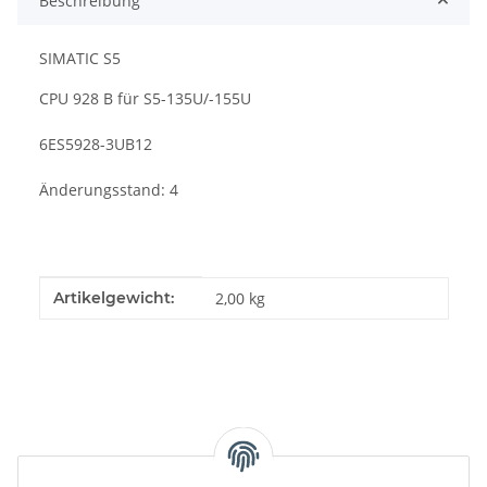
Beschreibung
SIMATIC S5
CPU 928 B für S5-135U/-155U
6ES5928-3UB12
Änderungsstand: 4
Produkteigenschaft
Wert
Artikelgewicht:
2,00
kg