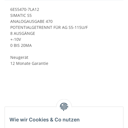
6ES5470-7LA12
SIMATIC S5
ANALOGAUSGABE 470
POTENTIALGETRENNT FÜR AG S5-115U/F
8 AUSGÄNGE
+-10V
0 BIS 20MA
Neugerät
12 Monate Garantie
Kategorien
Wie wir Cookies & Co nutzen