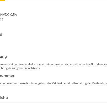
*24VDC 0,5A
11
ät
nung
enannte eingetragene Marke oder ein eingetragener Name steht ausschließlich dem jew
ibung des angebotenen Artikels.
lenummer
lenummer des Herstellers im Angebot, des Originalbauteils dient einzig der Verdeutli
enschaft
icht: