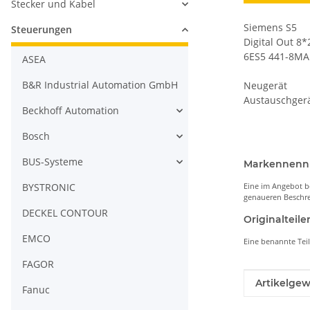
Stecker und Kabel
Siemens S5
Steuerungen
Digital Out 8
6ES5 441-8MA
ASEA
B&R Industrial Automation GmbH
Neugerät
Austauschger
Beckhoff Automation
Bosch
BUS-Systeme
Markennen
BYSTRONIC
Eine im Angebot b
genaueren Beschre
DECKEL CONTOUR
Originaltei
EMCO
Eine benannte Tei
FAGOR
Produkteig
Wert
Artikelgew
Fanuc