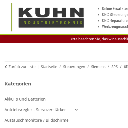
Online Ersatztei
CNC Steuerung
CNC Reparature
Werkzeugmasch
Bitte beachten Sie, das wir aussch
Zurück zur Liste
Startseite
Steuerungen
Siemens
SPS
6E
Kategorien
Akku´s und Batterien
Antriebsregler - Servoverstärker
Austauschmonitore / Bildschirme