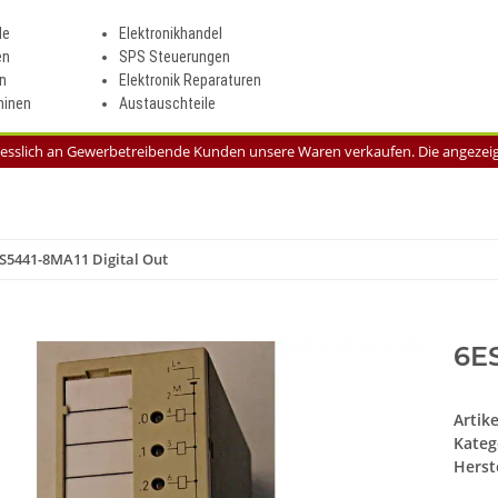
le
Elektronikhandel
en
SPS Steuerungen
n
Elektronik Reparaturen
inen
Austauschteile
liesslich an Gewerbetreibende Kunden unsere Waren verkaufen. Die angezeigt
S5441-8MA11 Digital Out
6ES
Artik
Kateg
Herste