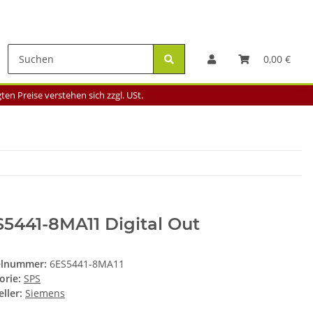
0,00 €
en Preise verstehen sich zzgl. USt.
5441-8MA11 Digital Out
elnummer:
6ES5441-8MA11
orie:
SPS
ller:
Siemens