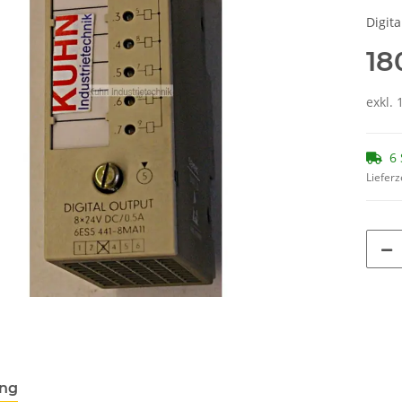
Digit
18
exkl. 
6 
Lieferz
ung