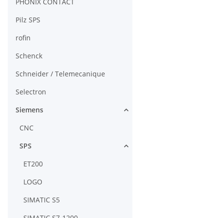
PHÖNIX CONTACT
Pilz SPS
rofin
Schenck
Schneider / Telemecanique
Selectron
Siemens
CNC
SPS
ET200
LOGO
SIMATIC S5
SIMATIC S7-1200