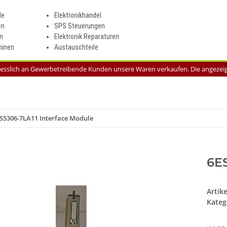
le
Elektronikhandel
en
SPS Steuerungen
n
Elektronik Reparaturen
inen
Austauschteile
liesslich an Gewerbetreibende Kunden unsere Waren verkaufen. Die angezeigt
S5306-7LA11 Interface Module
6ES
Artik
Kateg