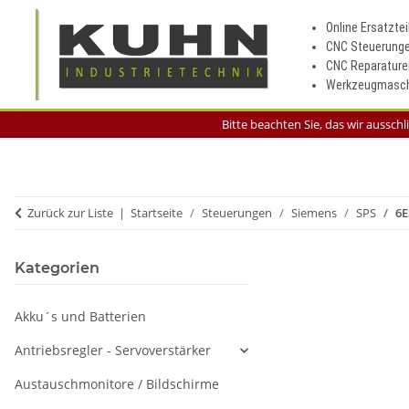
Online Ersatztei
CNC Steuerung
CNC Reparature
Werkzeugmasch
Bitte beachten Sie, das wir aussch
Zurück zur Liste
Startseite
Steuerungen
Siemens
SPS
6E
Kategorien
Akku´s und Batterien
Antriebsregler - Servoverstärker
Austauschmonitore / Bildschirme