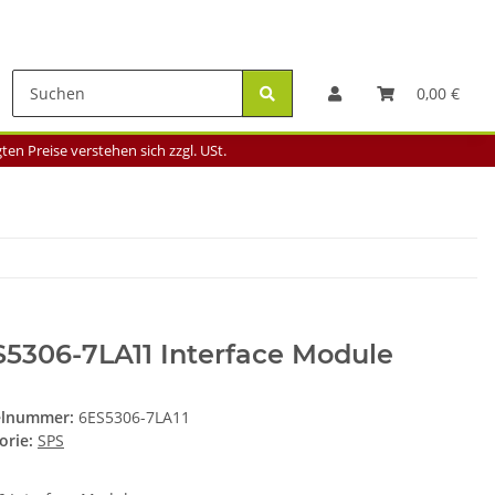
0,00 €
en Preise verstehen sich zzgl. USt.
5306-7LA11 Interface Module
elnummer:
6ES5306-7LA11
orie:
SPS