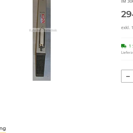
IM 30
29
exkl. 
1 
Lieferz
ung