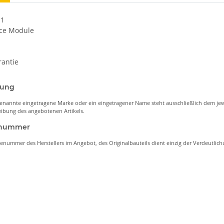
11
ace Module
rantie
nung
enannte eingetragene Marke oder ein eingetragener Name steht ausschließlich dem jew
ibung des angebotenen Artikels.
lenummer
lenummer des Herstellers im Angebot, des Originalbauteils dient einzig der Verdeutli