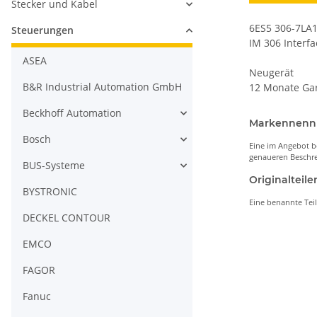
Stecker und Kabel
6ES5 306-7LA
Steuerungen
IM 306 Interf
ASEA
Neugerät
B&R Industrial Automation GmbH
12 Monate Ga
Beckhoff Automation
Markennen
Bosch
Eine im Angebot b
genaueren Beschre
BUS-Systeme
Originaltei
BYSTRONIC
Eine benannte Tei
DECKEL CONTOUR
EMCO
FAGOR
Fanuc