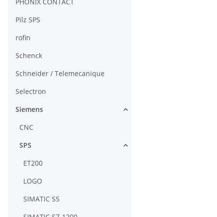
PHÖNIX CONTACT
Pilz SPS
rofin
Schenck
Schneider / Telemecanique
Selectron
Siemens
CNC
SPS
ET200
LOGO
SIMATIC S5
SIMATIC S7-1200