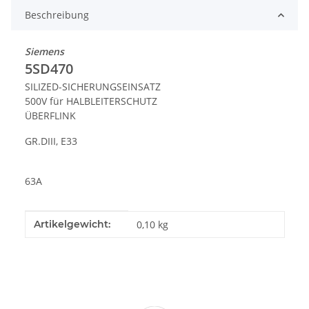
Beschreibung
Siemens
5SD470
SILIZED-SICHERUNGSEINSATZ
500V für HALBLEITERSCHUTZ
ÜBERFLINK
GR.DIII, E33
63A
Produkteigenschaft
Wert
Artikelgewicht:
0,10
kg