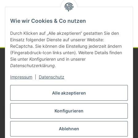
Kategorien
Wie wir Cookies & Co nutzen
Durch Klicken auf „Alle akzeptieren“ gestatten Sie den
Einsatz folgender Dienste auf unserer Website:
ReCaptcha. Sie können die Einstellung jederzeit ändern
(Fingerabdruck-Icon links unten). Weitere Details finden
Sie unter
Konfigurieren
und in unserer
Datenschutzerklärung
.
Informationen
Impressum
|
Datenschutz
Gesetzliche Informationen
Alle akzeptieren
Konfigurieren
Vertrag widerrufen
* Alle Preise zzgl. gesetzlicher USt., zzgl.
Versand
Ablehnen