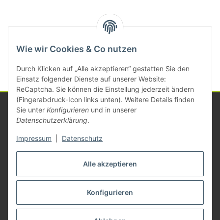
Kategorien
Wie wir Cookies & Co nutzen
Durch Klicken auf „Alle akzeptieren“ gestatten Sie den
Einsatz folgender Dienste auf unserer Website:
ReCaptcha. Sie können die Einstellung jederzeit ändern
(Fingerabdruck-Icon links unten). Weitere Details finden
Sie unter
Konfigurieren
und in unserer
Datenschutzerklärung
.
Informationen
Impressum
|
Datenschutz
Gesetzliche Informationen
Alle akzeptieren
Konfigurieren
Vertrag widerrufen
* Alle Preise zzgl. gesetzlicher USt., zzgl.
Versand