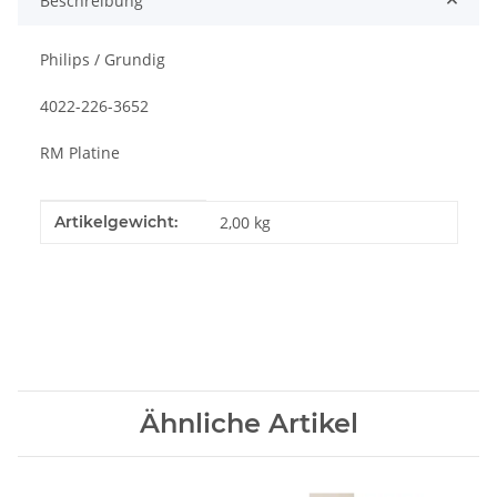
Beschreibung
Philips / Grundig
4022-226-3652
RM Platine
Produkteigenschaft
Wert
Artikelgewicht:
2,00
kg
Ähnliche Artikel