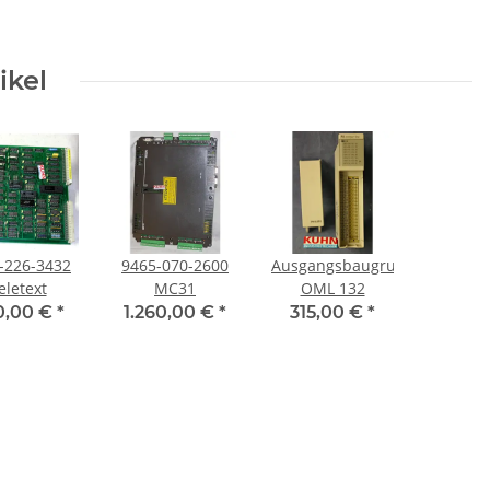
ikel
-226-3432
9465-070-2600
Ausgangsbaugruppe
eletext
MC31
OML 132
0,00 €
*
1.260,00 €
*
315,00 €
*