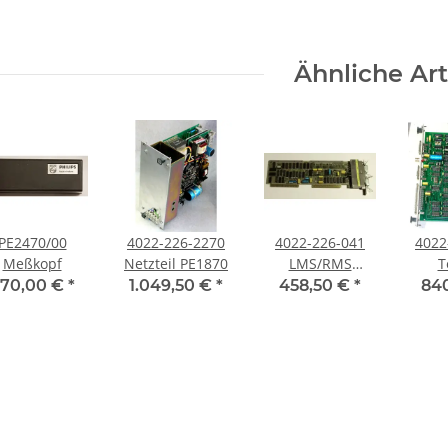
Ähnliche Art
PE2470/00
4022-226-2270
4022-226-041
4022
Meßkopf
Netzteil PE1870
LMS/RMS
T
Platine
70,00 €
*
1.049,50 €
*
458,50 €
*
84