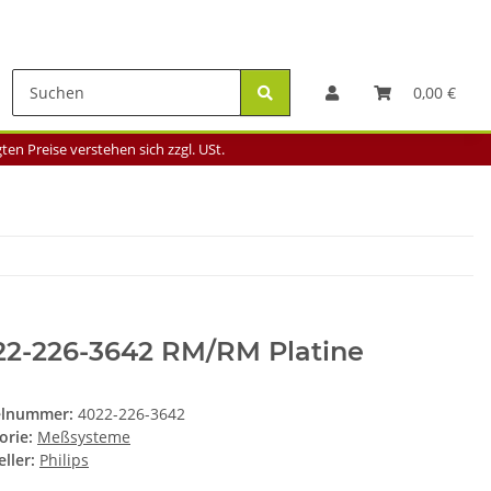
0,00 €
en Preise verstehen sich zzgl. USt.
22-226-3642 RM/RM Platine
elnummer:
4022-226-3642
orie:
Meßsysteme
ller:
Philips