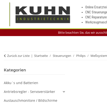
Online Ersatztei
CNC Steuerung
CNC Reparature
Werkzeugmasch
Bitte beachten Sie, das wir aussch
Zurück zur Liste
Startseite
Steuerungen
Philips
Meßsyste
Kategorien
Akku´s und Batterien
Antriebsregler - Servoverstärker
Austauschmonitore / Bildschirme