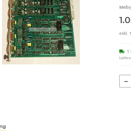
Meßsy
1.
exkl. 
1 
Lieferz
ung