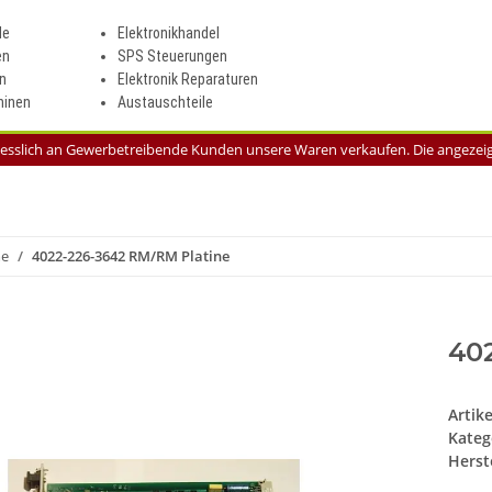
le
Elektronikhandel
en
SPS Steuerungen
n
Elektronik Reparaturen
inen
Austauschteile
liesslich an Gewerbetreibende Kunden unsere Waren verkaufen. Die angezeigt
me
4022-226-3642 RM/RM Platine
40
Artik
Kateg
Herste