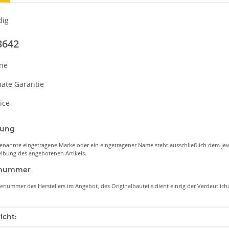
dig
3642
ine
nate Garantie
ice
nung
enannte eingetragene Marke oder ein eingetragener Name steht ausschließlich dem jew
ibung des angebotenen Artikels.
lenummer
lenummer des Herstellers im Angebot, des Originalbauteils dient einzig der Verdeutli
enschaft
icht: