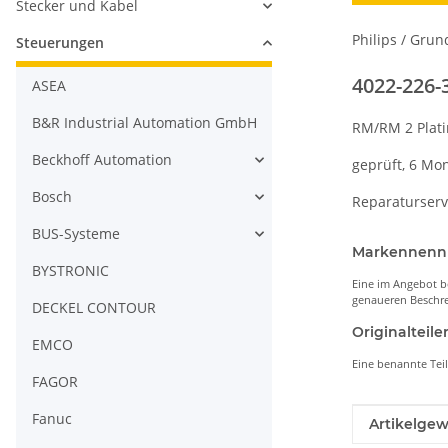
Stecker und Kabel
Philips / Grun
Steuerungen
4022-226-
ASEA
B&R Industrial Automation GmbH
RM/RM 2 Plat
Beckhoff Automation
geprüft, 6 Mo
Bosch
Reparaturserv
BUS-Systeme
Markennen
BYSTRONIC
Eine im Angebot b
genaueren Beschre
DECKEL CONTOUR
Originaltei
EMCO
Eine benannte Tei
FAGOR
Fanuc
Produkteig
Wert
Artikelgew