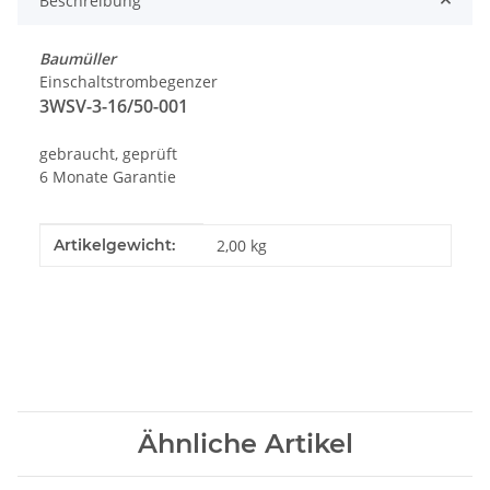
Beschreibung
Baumüller
Einschaltstrombegenzer
3WSV-3-16/50-001
gebraucht, geprüft
6 Monate Garantie
Produkteigenschaft
Wert
Artikelgewicht:
2,00
kg
Ähnliche Artikel