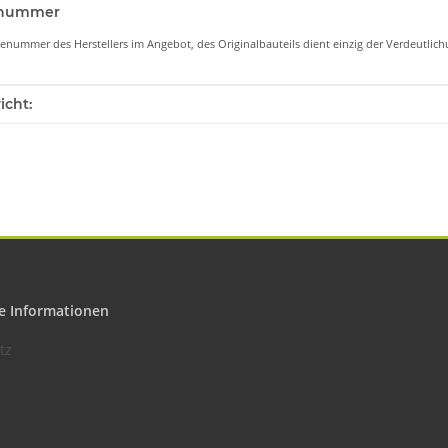
lenummer
lenummer des Herstellers im Angebot, des Originalbauteils dient einzig der Verdeutli
enschaft
icht:
e Informationen
tz