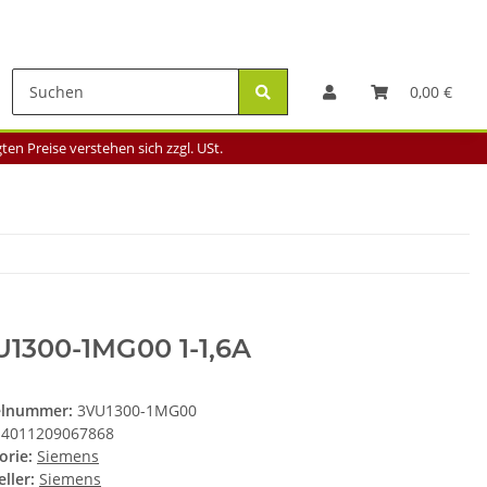
0,00 €
en Preise verstehen sich zzgl. USt.
U1300-1MG00 1-1,6A
elnummer:
3VU1300-1MG00
4011209067868
orie:
Siemens
ller:
Siemens