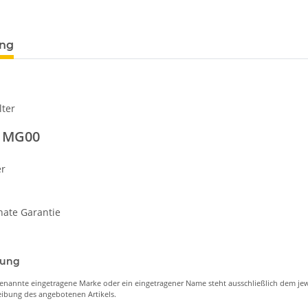
ung
lter
1MG00
er
nate Garantie
nung
enannte eingetragene Marke oder ein eingetragener Name steht ausschließlich dem jew
ibung des angebotenen Artikels.