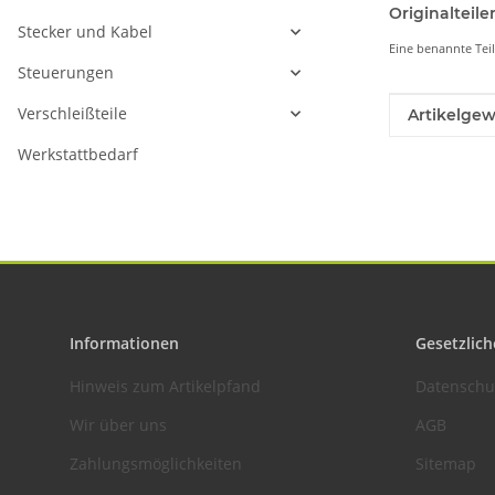
Originaltei
Stecker und Kabel
Eine benannte Tei
Steuerungen
Verschleißteile
Produkteig
Wert
Artikelgew
Werkstattbedarf
Informationen
Gesetzlich
Hinweis zum Artikelpfand
Datenschu
Wir über uns
AGB
Zahlungsmöglichkeiten
Sitemap