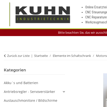
Online Ersatztei
CNC Steuerung
CNC Reparature
Werkzeugmasch
Bitte beachten Sie, das wir aussch
Zurück zur Liste
Startseite
Elemente im Schaltschrank
Motorsc
Kategorien
Akku´s und Batterien
Antriebsregler - Servoverstärker
Austauschmonitore / Bildschirme