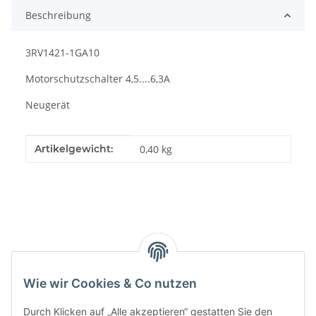
Beschreibung
3RV1421-1GA10
Motorschutzschalter 4,5....6,3A
Neugerät
Produkteigenschaft
Wert
Artikelgewicht:
0,40
kg
Kategorien
Wie wir Cookies & Co nutzen
Durch Klicken auf „Alle akzeptieren“ gestatten Sie den