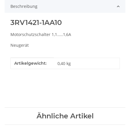
Beschreibung
3RV1421-1AA10
Motorschutzschalter 1,1.....1,6A
Neugerät
Produkteigenschaft
Wert
Artikelgewicht:
0,40
kg
Ähnliche Artikel