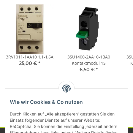
3RV1011-1AA10 1,1-1,6A
3SU1400-2AA10-1BA0
3S
Kontaktmodul 1S
K
25,00 €
*
6,50 €
*
Kategorien
Wie wir Cookies & Co nutzen
Durch Klicken auf „Alle akzeptieren“ gestatten Sie den
Einsatz folgender Dienste auf unserer Website:
ReCaptcha. Sie können die Einstellung jederzeit ändern
(Fingerabdruck-Icon links unten). Weitere Details finden