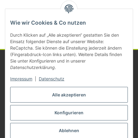
Kategorien
Wie wir Cookies & Co nutzen
Durch Klicken auf „Alle akzeptieren“ gestatten Sie den
Einsatz folgender Dienste auf unserer Website:
ReCaptcha. Sie können die Einstellung jederzeit ändern
(Fingerabdruck-Icon links unten). Weitere Details finden
Sie unter
Konfigurieren
und in unserer
Datenschutzerklärung
.
Informationen
Impressum
|
Datenschutz
Gesetzliche Informationen
Alle akzeptieren
Konfigurieren
Vertrag widerrufen
* Alle Preise zzgl. gesetzlicher USt., zzgl.
Versand
Ablehnen