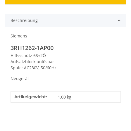
Beschreibung
Siemens
3RH1262-1AP00
Hilfsschütz 6S+2Ö
Aufsatzblock unlösbar
Spule: AC230V, 50/60Hz
Neugerät
Produkteigenschaft
Wert
Artikelgewicht:
1,00
kg