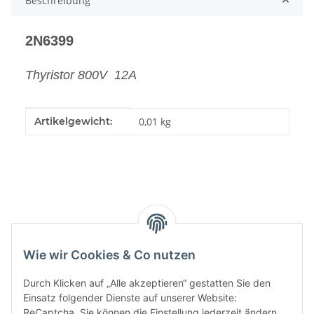
Beschreibung
2N6399
Thyristor 800V 12A
Produkteigenschaft
Wert
Artikelgewicht:
0,01
kg
Kategorien
Wie wir Cookies & Co nutzen
Durch Klicken auf „Alle akzeptieren“ gestatten Sie den
Einsatz folgender Dienste auf unserer Website:
ReCaptcha. Sie können die Einstellung jederzeit ändern