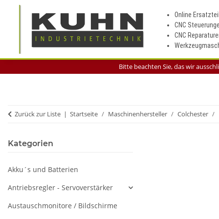
Online Ersatztei
CNC Steuerung
CNC Reparature
Werkzeugmasch
Bitte beachten Sie, das wir aussch
Zurück zur Liste
Startseite
Maschinenhersteller
Colchester
Kategorien
Akku´s und Batterien
Antriebsregler - Servoverstärker
Austauschmonitore / Bildschirme