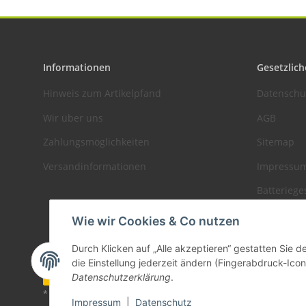
Informationen
Gesetzlich
Hinweis zum Artikelpfand
Datenschu
Wir über uns
AGB
Zahlungsmöglichkeiten
Sitemap
Versandinformationen
Impressu
Batteriege
Widerrufs
Wie wir Cookies & Co nutzen
Durch Klicken auf „Alle akzeptieren“ gestatten Sie 
die Einstellung jederzeit ändern (Fingerabdruck-Icon 
Vertrag widerrufen
Datenschutzerklärung
.
* Alle Preise zzgl. gesetzlicher USt., zzgl.
Versand
Impressum
|
Datenschutz