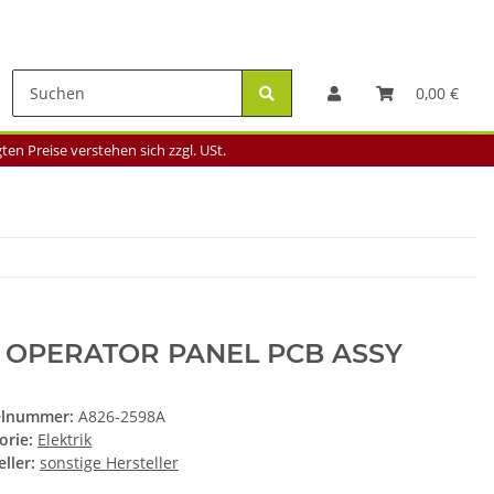
0,00 €
en Preise verstehen sich zzgl. USt.
T OPERATOR PANEL PCB ASSY
elnummer:
A826-2598A
orie:
Elektrik
ller:
sonstige Hersteller