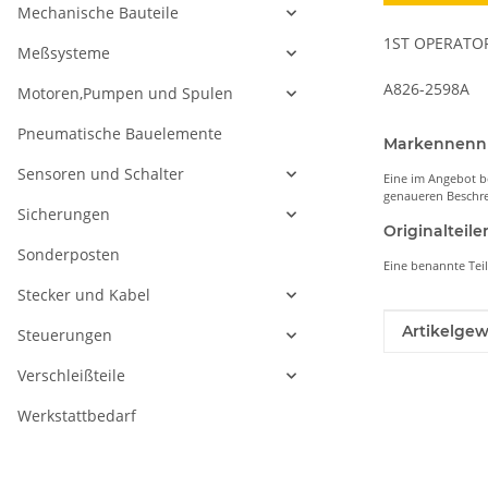
Mechanische Bauteile
1ST OPERATOR
Meßsysteme
A826-2598A
Motoren,Pumpen und Spulen
Pneumatische Bauelemente
Markennen
Sensoren und Schalter
Eine im Angebot b
genaueren Beschre
Sicherungen
Originaltei
Sonderposten
Eine benannte Tei
Stecker und Kabel
Produkteig
Wert
Artikelgew
Steuerungen
Verschleißteile
Werkstattbedarf