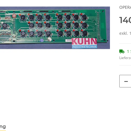
OPER
14
exkl. 
1 
Lieferz
ung