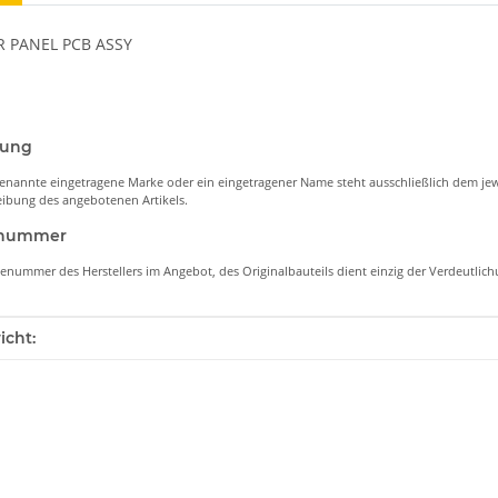
 PANEL PCB ASSY
nung
enannte eingetragene Marke oder ein eingetragener Name steht ausschließlich dem jew
ibung des angebotenen Artikels.
lenummer
lenummer des Herstellers im Angebot, des Originalbauteils dient einzig der Verdeutli
enschaft
icht: