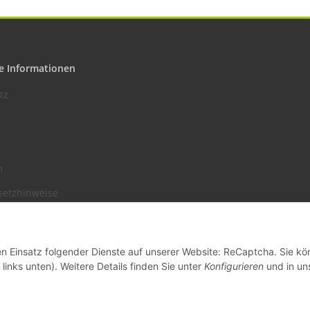
e Informationen
tz
m
setzhinweise
recht
den Einsatz folgender Dienste auf unserer Website: ReCaptcha. Sie k
links unten). Weitere Details finden Sie unter
Konfigurieren
und in un