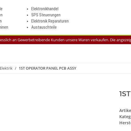
le
Elektronikhandel
en
SPS Steuerungen
n
Elektronik Reparaturen
inen
Austauschteile
liesslich an Gewerbetreibende Kunden unsere Waren verkaufen. Die angezeigt
Elektrik
1ST OPERATOR PANEL PCB ASSY
1S
Artik
Kateg
Herste