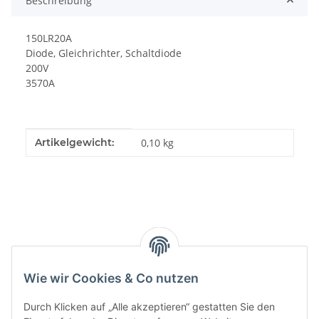
Beschreibung
150LR20A
Diode, Gleichrichter, Schaltdiode
200V
3570A
Produkteigenschaft
Wert
Artikelgewicht:
0,10
kg
Kategorien
Wie wir Cookies & Co nutzen
Durch Klicken auf „Alle akzeptieren“ gestatten Sie den