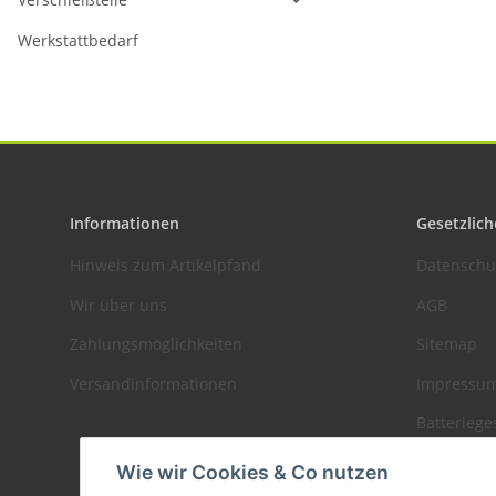
Werkstattbedarf
Informationen
Gesetzlich
Hinweis zum Artikelpfand
Datenschu
Wir über uns
AGB
Zahlungsmöglichkeiten
Sitemap
Versandinformationen
Impressu
Batteriege
Widerrufs
Wie wir Cookies & Co nutzen