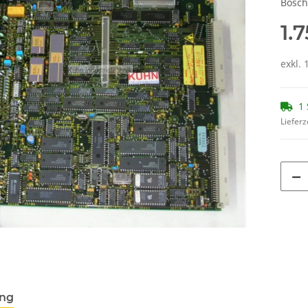
Bosc
1.
exkl. 
1 
Lieferz
ung