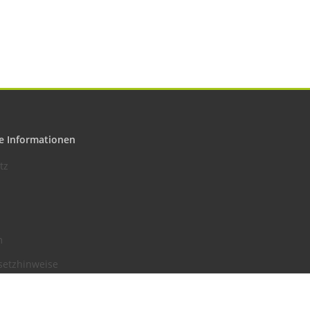
e Informationen
tz
m
setzhinweise
recht