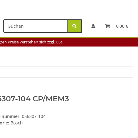
0,00 €
en Preise verstehen sich zzgl. USt.
6307-104 CP/MEM3
elnummer:
056307-104
orie:
Bosch