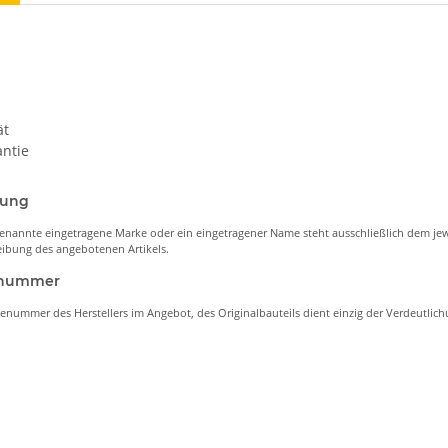
ät
ntie
nung
enannte eingetragene Marke oder ein eingetragener Name steht ausschließlich dem jew
ibung des angebotenen Artikels.
lenummer
lenummer des Herstellers im Angebot, des Originalbauteils dient einzig der Verdeutli