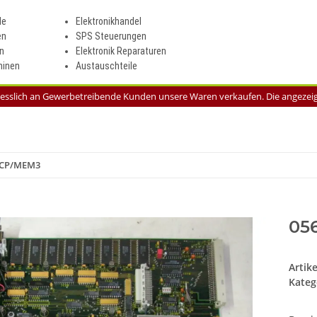
le
Elektronikhandel
en
SPS Steuerungen
n
Elektronik Reparaturen
inen
Austauschteile
liesslich an Gewerbetreibende Kunden unsere Waren verkaufen. Die angezeigt
 CP/MEM3
05
Artik
Kateg