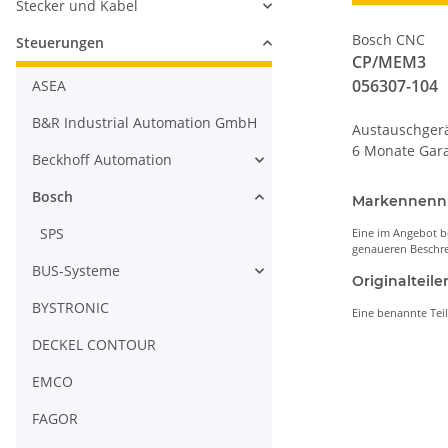
Stecker und Kabel
Bosch CNC
Steuerungen
CP/MEM3
056307-104
ASEA
B&R Industrial Automation GmbH
Austauschger
6 Monate Gara
Beckhoff Automation
Bosch
Markennen
SPS
Eine im Angebot b
genaueren Beschre
BUS-Systeme
Originaltei
BYSTRONIC
Eine benannte Tei
DECKEL CONTOUR
EMCO
FAGOR