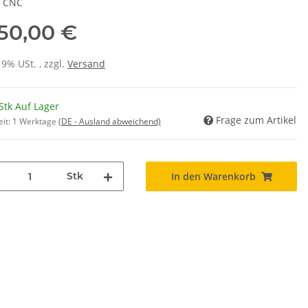
h CNC
750,00 €
19% USt. , zzgl.
Versand
Stk Auf Lager
Frage zum Artikel
eit:
1 Werktage
(DE - Ausland abweichend)
Stk
In den Warenkorb