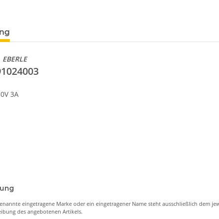
ung
n
EBERLE
91024003
50V 3A
nung
enannte eingetragene Marke oder ein eingetragener Name steht ausschließlich dem jew
ibung des angebotenen Artikels.