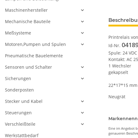
Maschinenhersteller
Beschreib
Mechanische Bauteile
Meßsysteme
Printrelais vo
0418
Motoren,Pumpen und Spulen
Id-Nr.
Spule: 24 VDC
Pneumatische Bauelemente
Kontakt: AC 2
1 Wechsler
Sensoren und Schalter
gekapselt
Sicherungen
22*17*15 mm
Sonderposten
Neugrät
Stecker und Kabel
Steuerungen
Markennen
Verschleißteile
Eine im Angebot b
genaueren Beschre
Werkstattbedarf