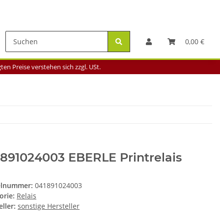
0,00 €
en Preise verstehen sich zzgl. USt.
891024003 EBERLE Printrelais
elnummer:
041891024003
orie:
Relais
ller:
sonstige Hersteller