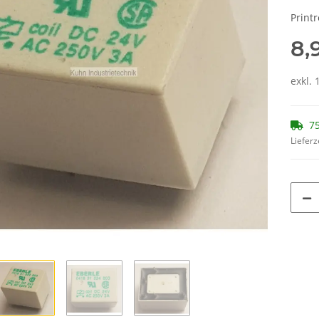
Print
8,
exkl. 
75
Lieferz