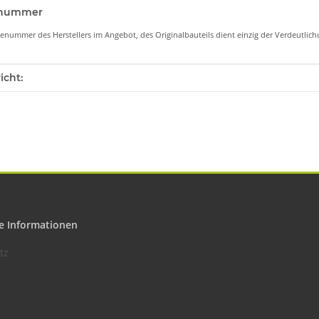
lenummer
lenummer des Herstellers im Angebot, des Originalbauteils dient einzig der Verdeutli
enschaft
icht:
e Informationen
tz