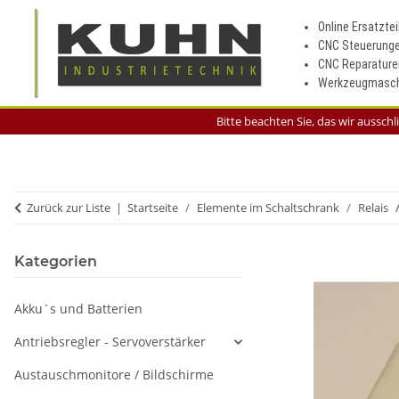
Online Ersatztei
CNC Steuerung
CNC Reparature
Werkzeugmasch
Bitte beachten Sie, das wir aussch
Zurück zur Liste
Startseite
Elemente im Schaltschrank
Relais
Kategorien
Akku´s und Batterien
Antriebsregler - Servoverstärker
Austauschmonitore / Bildschirme