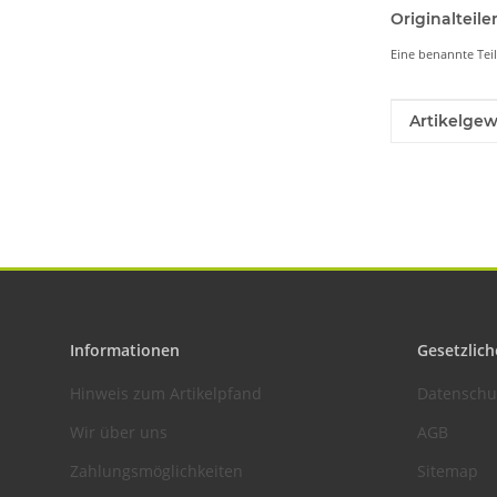
Originaltei
Eine benannte Tei
Produkteig
Wert
Artikelgew
Informationen
Gesetzlich
Hinweis zum Artikelpfand
Datenschu
Wir über uns
AGB
Zahlungsmöglichkeiten
Sitemap