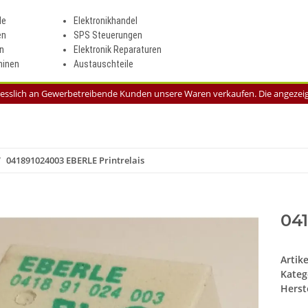
le
Elektronikhandel
en
SPS Steuerungen
n
Elektronik Reparaturen
inen
Austauschteile
liesslich an Gewerbetreibende Kunden unsere Waren verkaufen. Die angezeigt
041891024003 EBERLE Printrelais
041
Artik
Kateg
Herste